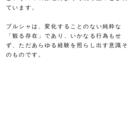
ています。
プルシャは、変化することのない純粋な
「観る存在」であり、いかなる行為もせ
ず、ただあらゆる経験を照らし出す意識そ
のものです。
一方、プラクリティは、万物の根源となる
働きであり、身体、感覚、心、感情、思考
といった、あらゆる現象を生み出します。
その内部には、サットヴァ・ラジャス・タ
マスという三つの性質（グナ）があり、こ
れらのバランスの変化によって、世界の多
様な現れが展開されていきます。