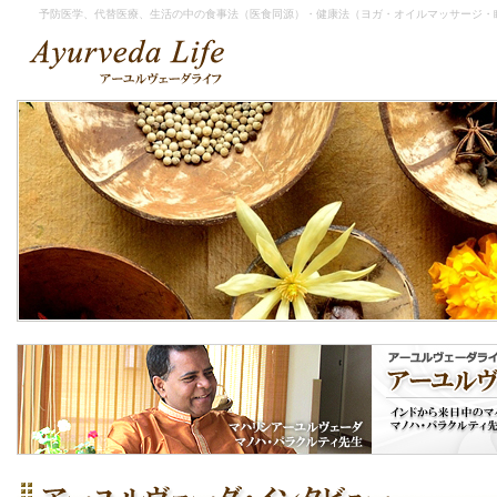
予防医学、代替医療、生活の中の食事法（医食同源）・健康法（ヨガ・オイルマッサージ・