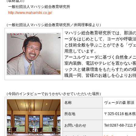
（取材協力）
一般社団法人マハリシ総合教育研究所
http://www.maharishi.co.jp/
（一般社団法人マハリシ総合教育研究所／井岡理事様より）
マハリシ総合教育研究所では、那須
ーダをはじめとして、ヨーガや呼吸法
と技術全般を学ぶことができる「ヴェ
用意しています。
アーユルヴェーダに基づく自然食メ
室内装飾、電話やテレビを置かない
ックスと健康増進をもたらすための
職員一同、皆様のお越しを心よりお
（今回のインタビューでおうかがいさせていただいた場所）
名称
ヴェーダの森 那須
所在地
〒325-0116 栃
お問い合わせ
Tel:0287-68-7111 