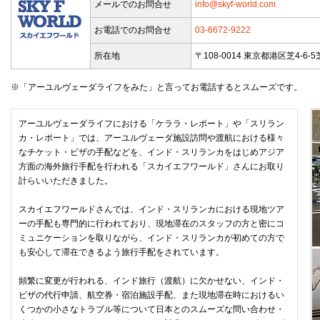
メールでのお問合せ
info@skyf-world.com
お電話でのお問合せ
03-6672-9222
所在地
〒108-0014 東京都港区芝4-6-
※「アーユルヴェーダライフをみた」と言ってお電話するとスムーズです。
アーユルヴェーダライフにおける「ケララ・レポート」や「スリラン
カ・レポート」では、アーユルヴェーダ施設訪問や渡航における様々
なチケット・ビザの手配などを、インド・スリランカをはじめアジア
方面の海外旅行手配を行われる「スカイエフワールド」さんにお取り
計らいいただきました。
スカイエフワールドさんでは、インド・スリランカにおける現地ツア
ーの手配も専門的に行われており、現地滞在のスタッフの方と密にコ
ミュニケーションを取りながら、インド・スリランカが初めての方で
も安心して滞在できるよう旅行手配をされています。
頻繁に変更が行われる、インド旅行（渡航）に欠かせない、インド・
ビザの代行申請、航空券・宿泊施設手配、また現地滞在時におけるい
くつかの小さなトラブル等について日本とのスムーズな問い合わせ・