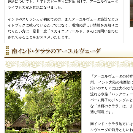
連絡についても、とてもスピーディに対応頂けて、アーユルヴェーダ
ライフも大変お世話になりました。
インドやスリランカが初めての方、またアーユルヴェーダ施設などガ
イドブックに載っているだけではなく、現地の詳しい情報をお知りに
なりたい方は、是非一度「スカイエフワールド」さんにお問い合わせ
されてみることをおススメいたします。
「アーユルヴェーダの発祥
州。 インド大陸の南西部
沿いのエリアには大小の汽
流れる水路「バックウォー
パーム椰子のジャングルと
な「水郷のケララ」は、ま
適な環境です。
南インド・ケララ地方には
ルヴェーダの前身ともいわ