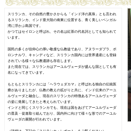
スリランカ、その自然の豊かさからも「インド洋の真珠」とも言われ
るスリランカ、インド亜大陸の南東に位置する、青く美しいベンガル
湾に浮かぶ島国です。
かつてはセイロンと呼ばれ、その名は紅茶の代名詞としても知られて
います。
国民の多くが信仰心の厚い敬虔な仏教徒であり、アヌラーダプラ、ポ
ロンナルワ、キャンディなど、スリランカ国内には世界遺産にも登録
されている様々な仏教遺跡も存在します。
また現在では、スリランカはアーユルヴェーダが盛んな国としても有
名になってきています。
もともとスリランカには「ヘラウェダカマ」と呼ばれる独自の伝統医
療がありましたが、仏教の教えの拡がりと共に、インド伝来のアーユ
ルヴェーダと融合し、現在のスリランカの特徴あるアーユルヴェーダ
の姿に発展してきたと考えられています。
インドと同じくスリランカでも、現在は国をあげてアーユルヴェーダ
の普及・促進取り組んでおり、国内外に向けて様々な形でのアーユル
ヴェーダの展開が行われています。