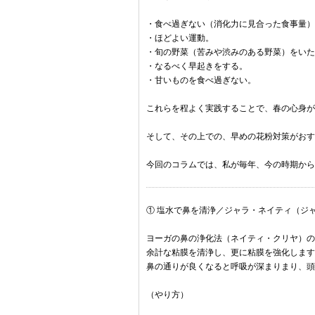
・食べ過ぎない（消化力に見合った食事量）
・ほどよい運動。
・旬の野菜（苦みや渋みのある野菜）をいた
・なるべく早起きをする。
・甘いものを食べ過ぎない。
これらを程よく実践することで、春の心身が
そして、その上での、早めの花粉対策がおす
今回のコラムでは、私が毎年、今の時期から
① 塩水で鼻を清浄／ジャラ・ネイティ（ジャラ
ヨーガの鼻の浄化法（ネイティ・クリヤ）の
余計な粘膜を清浄し、更に粘膜を強化します
鼻の通りが良くなると呼吸が深まりまり、頭
（やり方）