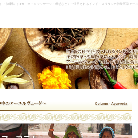
）・健康法（ヨガ・オイルマッサージ・瞑想など）で注目されるインド・スリランカ伝統医学アー