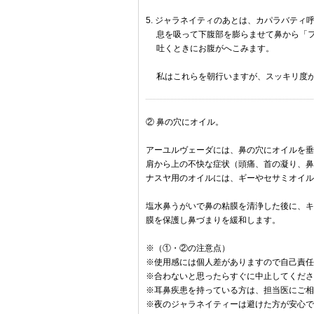
5. ジャラネイティのあとは、カパラバティ
息を吸って下腹部を膨らませて鼻から「フ
吐くときにお腹がへこみます。
私はこれらを朝行いますが、スッキリ度が
② 鼻の穴にオイル。
アーユルヴェーダには、鼻の穴にオイルを垂
肩から上の不快な症状（頭痛、首の凝り、鼻
ナスヤ用のオイルには、ギーやセサミオイル
塩水鼻うがいで鼻の粘膜を清浄した後に、キ
膜を保護し鼻づまりを緩和します。
※（①・②の注意点）
※使用感には個人差がありますので自己責任
※合わないと思ったらすぐに中止してくださ
※耳鼻疾患を持っている方は、担当医にご相
※夜のジャラネイティーは避けた方が安心で