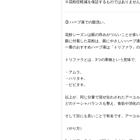
※花粉症軽減を保証するものではありません
③ ハーブ液での眼洗い。
花粉シーズンは眼の痒みがつらいことが多い
眼に付着した花粉は、眼にやさしいハーブ液
一番のおすすめハーブ液は「トリファラ」の
トリファラとは、3つの果物という意味で、
・アムラ。
・ハリタキ。
・ビビタキ。
以上が、同じ分量で混ぜ合わされたアーユル
どのドーシャバランスも整え、食欲や消化の
そして目にも良いことで有名です。アーユル
（やり方）