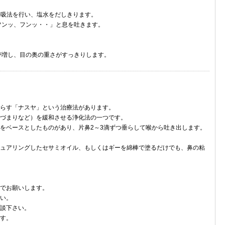
呼吸法を行い、塩水をだしきります。
ンッ、フンッ・・」と息を吐きます。
増し、目の奥の重さがすっきりします。
らす「ナスヤ」という治療法があります。
づまりなど）を緩和させる浄化法の一つです。
をベースとしたものがあり、片鼻2～3滴ずつ垂らして喉から吐き出します。
ュアリングしたセサミオイル、もしくはギーを綿棒で塗るだけでも、鼻の粘
でお願いします。
い。
談下さい。
す。