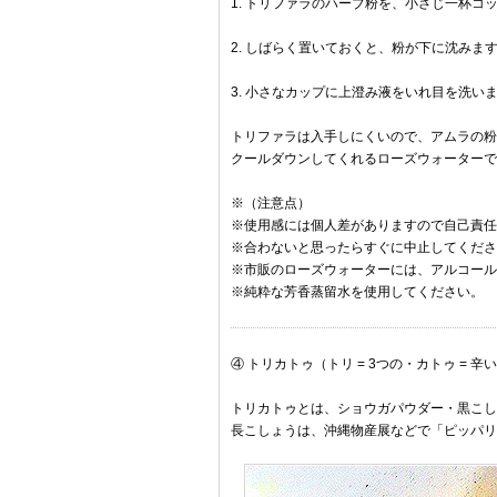
1. トリファラのハーブ粉を、小さじ一杯コ
2. しばらく置いておくと、粉が下に沈み
3. 小さなカップに上澄み液をいれ目を洗
トリファラは入手しにくいので、アムラの粉
クールダウンしてくれるローズウォーターで
※（注意点）
※使用感には個人差がありますので自己責任
※合わないと思ったらすぐに中止してくださ
※市販のローズウォーターには、アルコール
※純粋な芳香蒸留水を使用してください。
④ トリカトゥ（トリ = 3つの・カトゥ = 辛
トリカトゥとは、ショウガパウダー・黒こしょう
長こしょうは、沖縄物産展などで「ピッパリ